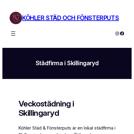
Hoppa
till
KÖHLER STÄD OCH FÖNSTERPUTS
innehåll
Instagra
Faceb
Städfirma i Skillingaryd
Veckostädning i
Skillingaryd
Köhler Städ & Fönsterputs är en lokal städfirma i