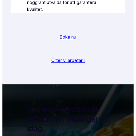
noggrant utvalda för att garantera
kvalitet.
Boka nu
Orter vi arbetar i
Välj en professionell
städfirma i Skillingaryd
idag.